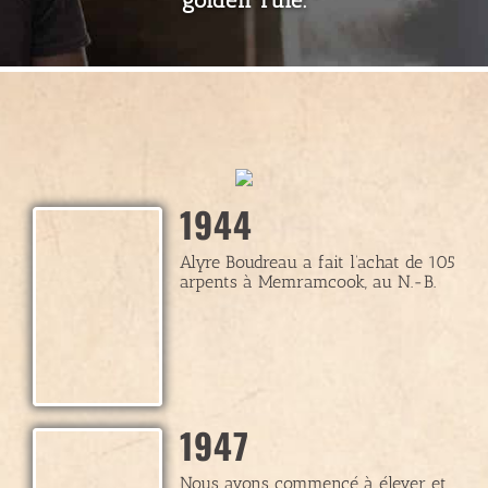
golden rule.
1944
Alyre Boudreau a fait l’achat de 105
arpents à Memramcook, au N.-B.
1947
Nous avons commencé à élever et