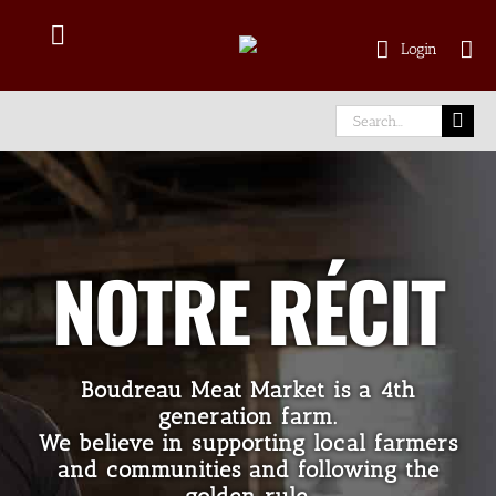
Skip
to
Toggle
Login
content
Navigation
Commandes en ligne
Search
for:
Delivery Area
À propos
NOTRE RÉCIT
Notre viande
Boudreau Meat Market is a 4th
Facebook
generation farm.
We believe in supporting local farmers
instagram
and communities and following the