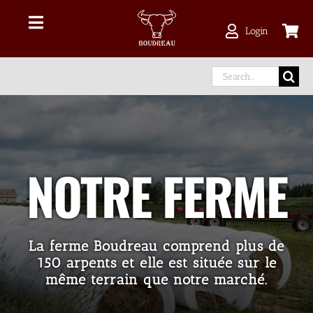
Skip
to
Toggle
Login
content
Navigation
Commandes en ligne
Search
for:
Delivery Area
À propos
NOTRE FERME
Notre viande
La ferme Boudreau comprend plus de
Facebook
150 arpents et elle est située sur le
même terrain que notre marché.
instagram